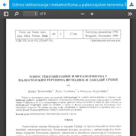
Odnos tektonizacije i metamorfizma u paleozojskim terenima Šumadije i Zapadne Srbije